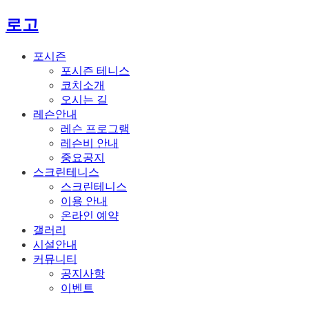
로고
포시즌
포시즌 테니스
코치소개
오시는 길
레슨안내
레슨 프로그램
레슨비 안내
중요공지
스크린테니스
스크린테니스
이용 안내
온라인 예약
갤러리
시설안내
커뮤니티
공지사항
이벤트